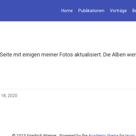
Home
Publikationen
Vorträge
B
Seite mit einigen meiner Fotos aktualisiert. Die Alben w
n 18, 2020
© 2025 Friedrich Wiemer · Powered by the
Academic theme
for
Hugo
.